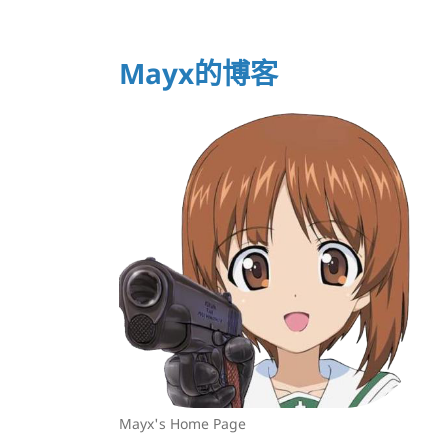
Mayx的博客
Mayx's Home Page