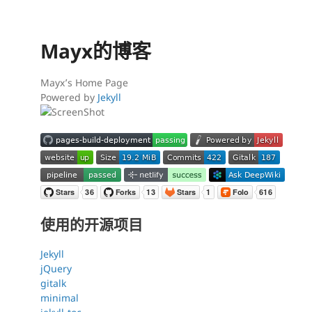
Mayx的博客
Mayx’s Home Page
Powered by
Jekyll
使用的开源项目
Jekyll
jQuery
gitalk
minimal