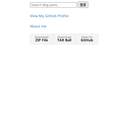
View My GitHub Profile
About me
Download
Download
View On
ZIP File
TAR Ball
GitHub